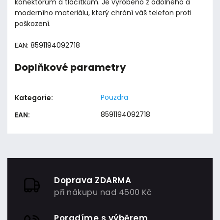
konektorům a tlačítkům. Je vyrobeno z odolného a
moderního materiálu, který chrání váš telefon proti
poškození.
EAN: 8591194092718
Doplňkové parametry
Pouzdra
Kategorie
:
8591194092718
EAN
:
Doprava ZDARMA
při nákupu nad 4500 Kč
Poradíme s výběrem