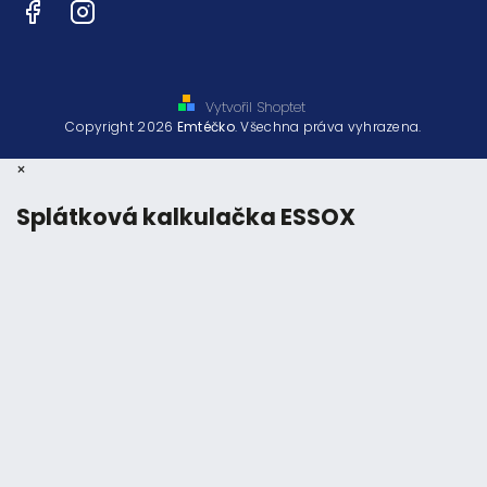
Facebook
Instagram
Vytvořil Shoptet
Copyright 2026
Emtéčko
. Všechna práva vyhrazena.
×
Splátková kalkulačka ESSOX