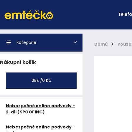
Telef
Kategorie
Domů
/
Pouzd
Nákupní košík
0
ks /
0 Kč
Nebezpečné online podvody -
2. díl (SPOOFING)
Nebezpečné online podvody -