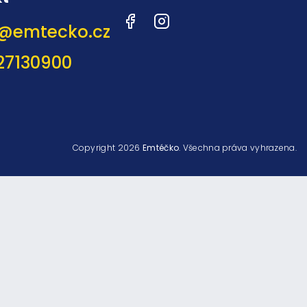
Facebook
Instagram
@
emtecko.cz
27130900
Copyright 2026
Emtéčko
. Všechna práva vyhrazena.