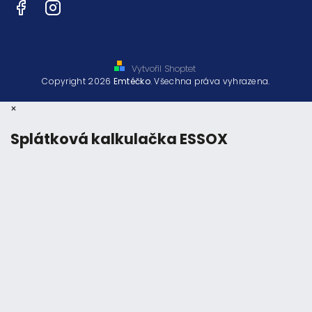
Facebook
Instagram
Vytvořil Shoptet
Copyright 2026
Emtéčko
. Všechna práva vyhrazena.
×
Splátková kalkulačka ESSOX