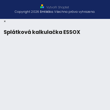
Vytvořil Shoptet
Copyright 2026
Emtéčko
. Všechna práva vyhrazena.
×
Splátková kalkulačka ESSOX