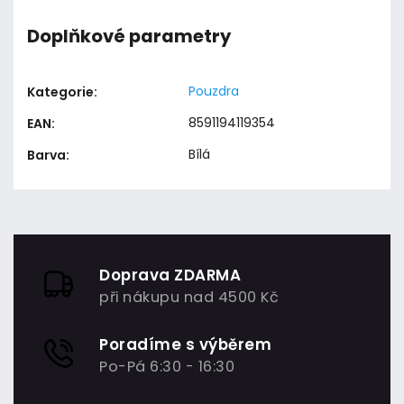
Doplňkové parametry
Pouzdra
Kategorie
:
8591194119354
EAN
:
Bílá
Barva
:
Doprava ZDARMA
při nákupu nad 4500 Kč
Poradíme s výběrem
Po-Pá 6:30 - 16:30