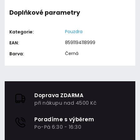
Doplňkové parametry
Pouzdra
Kategorie
:
8591194118999
EAN
:
Černá
Barva
:
Doprava ZDARMA
při nákupu nad 4500 Kč
Poradíme s výběrem
Po-Pá 6:30 - 16:30