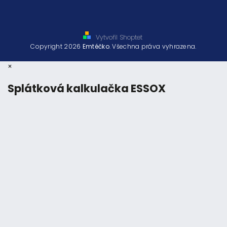
Vytvořil Shoptet
Copyright 2026
Emtéčko
. Všechna práva vyhrazena.
×
Splátková kalkulačka ESSOX