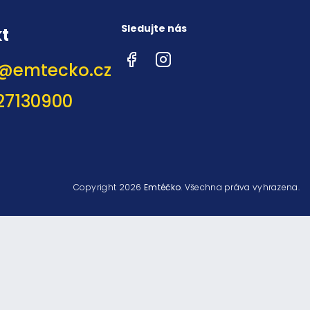
Sledujte nás
t
Facebook
Instagram
@
emtecko.cz
27130900
Copyright 2026
Emtéčko
. Všechna práva vyhrazena.