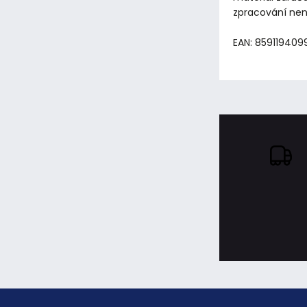
zpracování nena
EAN: 859119409