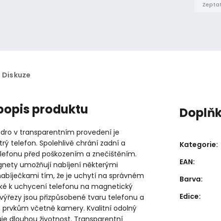
Zeptat
Diskuze
 popis produktu
Doplň
ro v transparentním provedení je
rý telefon. Spolehlivě chrání zadní a
Kategorie
:
elefonu před poškozením a znečištěním.
EAN
:
ety umožňují nabíjení některými
abíječkami tím, že je uchytí na správném
Barva
:
také k uchycení telefonu na magnetický
Edice
:
výřezy jsou přizpůsobené tvaru telefonu a
 prvkům včetně kamery. Kvalitní odolný
je dlouhou životnost. Transparentní