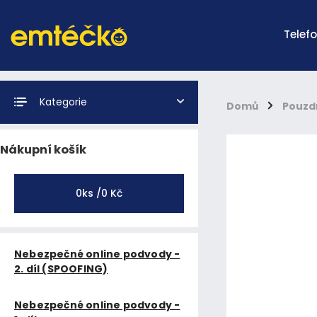
Telef
Kategorie
Domů
/
Pouzd
Nákupní košík
0
ks /
0 Kč
Nebezpečné online podvody -
2. díl (SPOOFING)
Nebezpečné online podvody -