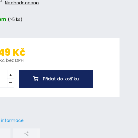
Neohodnoceno
em
(>5 ks)
49 Kč
 Kč bez DPH
Přidat do košíku
í informace