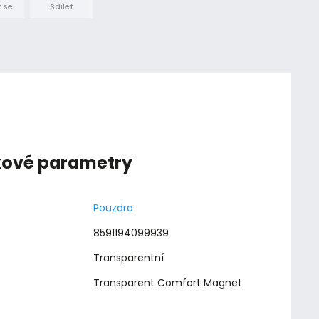
 se
Sdílet
kové parametry
Pouzdra
8591194099939
Transparentní
Transparent Comfort Magnet