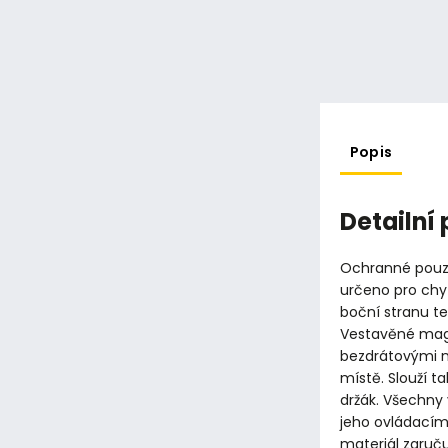
Popis
Detailní
Ochranné pouzd
určeno pro chyt
boční stranu t
Vestavěné magn
bezdrátovými n
místě. Slouží 
držák. Všechny 
jeho ovládacím
materiál zaruču