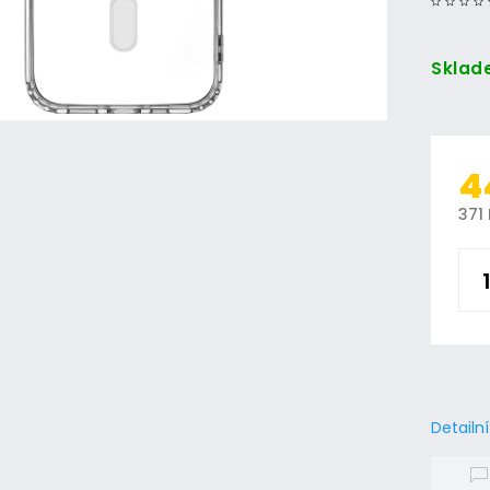
Sklad
4
371
Detailn