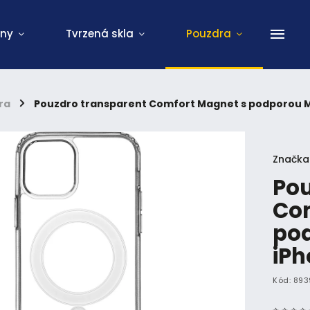
ony
Tvrzená skla
Pouzdra
ra
/
Pouzdro transparent Comfort Magnet s podporou M
Značka
Pou
Co
po
iPh
Kód:
893