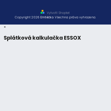
Vytvořil Shoptet
Copyright 2026
Emtéčko
. Všechna práva vyhrazena.
×
Splátková kalkulačka ESSOX