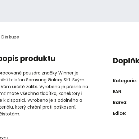
Diskuze
 popis produktu
Doplň
zpracované pouzdro značky Winner je
ilní telefon Samsung Galaxy S10. Svým
Kategorie
:
Vám určitě zalíbí. Vyrobeno je přesně na
EAN
:
čímž máte všechna tlačítka, konektory i
e k dispozici. Vyrobeno je z odolného a
Barva
:
iálu, který chrání proti poškození,
Edice
:
ečistotám.
0301