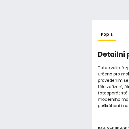
Popis
Detailní
Toto kvalitně 
určeno pro mob
provedením se 
tělo zařízení, 
fotoaparát stál
moderního mater
poškrábání i n
EAN: 859119409