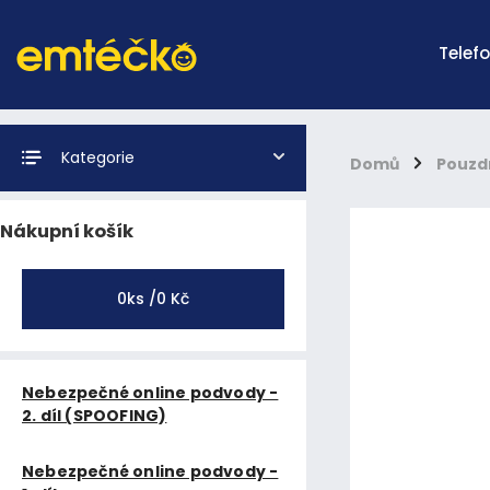
Telef
Kategorie
Domů
/
Pouzd
Nákupní košík
0
ks /
0 Kč
Nebezpečné online podvody -
2. díl (SPOOFING)
Nebezpečné online podvody -