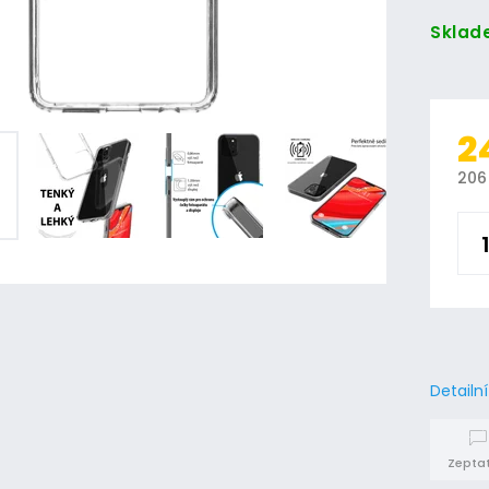
Sklad
2
206
Detailn
Zeptat