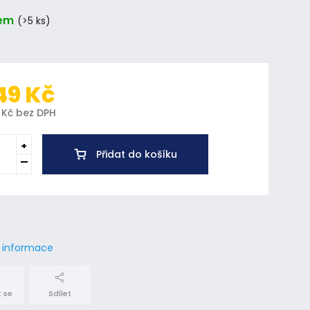
em
(>5 ks)
49 Kč
 Kč bez DPH
Přidat do košíku
í informace
 se
Sdílet