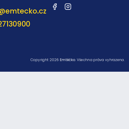
Facebook
Instagram
@
emtecko.cz
27130900
Copyright 2026
Emtéčko
. Všechna práva vyhrazena.