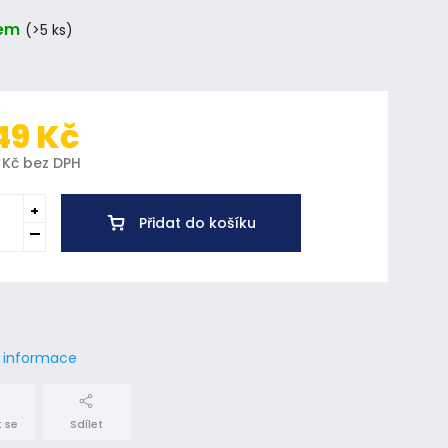
em
(>5 ks)
49 Kč
 Kč bez DPH
Přidat do košíku
í informace
 se
Sdílet