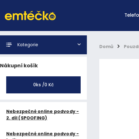
Telef
Kategorie
Domů
/
Pouzd
Nákupní košík
0
ks /
0 Kč
Nebezpečné online podvody -
2. díl (SPOOFING)
Nebezpečné online podvody -