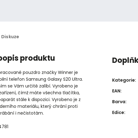
Diskuze
 popis produktu
Doplň
zpracované pouzdro značky Winner je
ilní telefon Samsung Galaxy S20 Ultra.
Kategorie
:
m se Vám určitě zalíbí. Vyrobeno je
EAN
:
zařízení, čímž máte všechna tlačítka,
aparát stále k dispozici. Vyrobeno je z
Barva
:
rního materiálu, který chrání proti
Edice
:
rábání i nečistotám.
4781