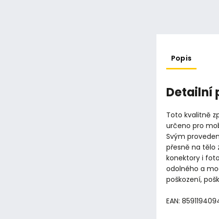
Popis
Detailní
Toto kvalitně 
určeno pro mob
Svým provedení
přesně na tělo 
konektory i foto
odolného a mode
poškození, pošk
EAN: 859119409