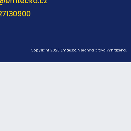
@
emtecko.cz
27130900
Copyright 2026
Emtéčko
. Všechna práva vyhrazena.