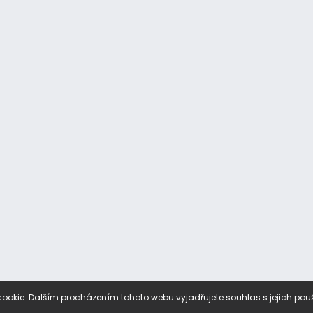
ookie. Dalším procházením tohoto webu vyjadřujete souhlas s jejich pou