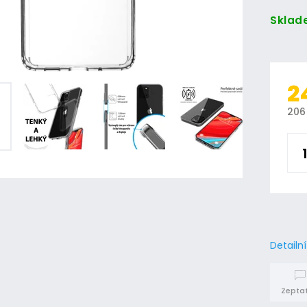
Sklad
2
206
Detailn
Zeptat