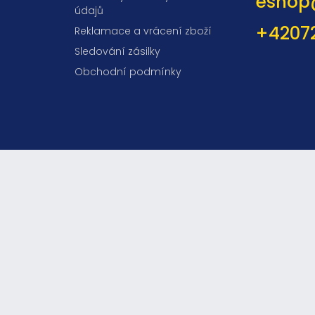
eshop
údajů
+4207
Reklamace a vrácení zboží
Sledování zásilky
Obchodní podmínky