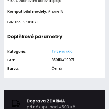
- 100% zachování barev displeje
Kompatibilní modely
: iPhone 15
EAN: 8591194119071
Doplňkové parametry
Tvrzená skla
Kategorie
:
8591194119071
EAN
:
Černá
Barva
:
Doprava ZDARMA
při nákupu nad 4500 Kč