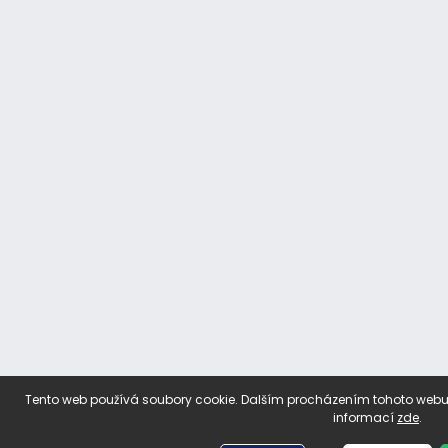
Tento web používá soubory cookie. Dalším procházením tohoto webu v
informací
zde
.