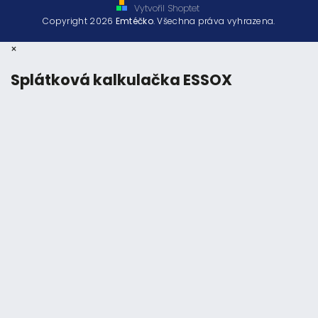
Vytvořil Shoptet
Copyright 2026
Emtéčko
. Všechna práva vyhrazena.
×
Splátková kalkulačka ESSOX