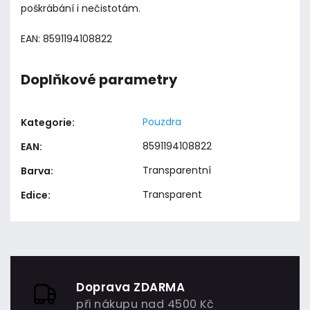
poškrábání i nečistotám.
EAN: 8591194108822
Doplňkové parametry
Pouzdra
Kategorie
:
8591194108822
EAN
:
Transparentní
Barva
:
Transparent
Edice
:
Doprava ZDARMA
při nákupu nad 4500 Kč