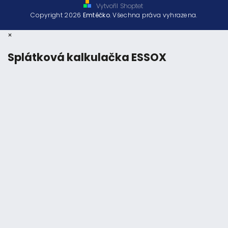
Vytvořil Shoptet
Copyright 2026
Emtéčko
. Všechna práva vyhrazena.
×
Splátková kalkulačka ESSOX