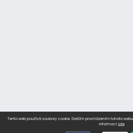
Tento web používá soubory cookie. Dalším procházením tohoto webu v
informací
zde
.