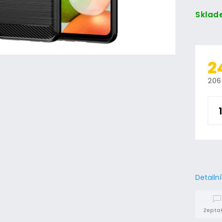
Sklad
2
206
Detailn
Zeptat