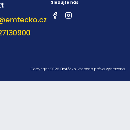
Sledujte nás
t
Facebook
Instagram
@
emtecko.cz
27130900
Copyright 2026
Emtéčko
. Všechna práva vyhrazena.