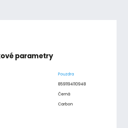
kové parametry
Pouzdra
8591194110948
Černá
Carbon