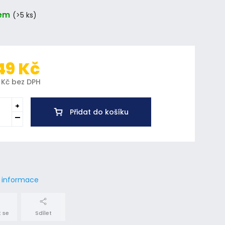
em
(>5 ks)
49 Kč
 Kč bez DPH
Přidat do košíku
í informace
 se
Sdílet