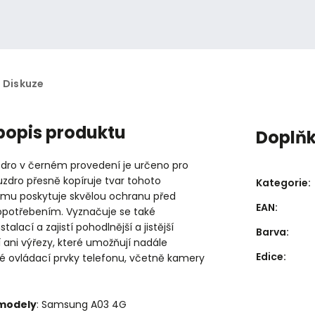
Diskuze
 popis produktu
Doplň
ro v černém provedení je určeno pro
uzdro přesně kopíruje tvar tohoto
Kategorie
:
e mu poskytuje skvělou ochranu před
EAN
:
potřebením. Vyznačuje se také
alací a zajistí pohodlnější a jistější
Barva
:
 ani výřezy, které umožňují nadále
Edice
:
ré ovládací prvky telefonu, včetně kamery
 modely
: Samsung A03 4G