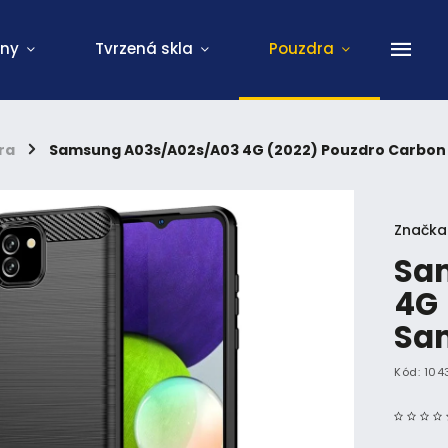
ony
Tvrzená skla
Pouzdra
ra
/
Samsung A03s/A02s/A03 4G (2022) Pouzdro Carbon
Značka
Sa
4G 
Sa
Kód:
104