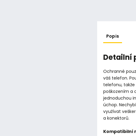
Popis
Detailní
Ochranné pouzd
váš telefon. Po
telefonu, takž
poškozením a o
jednoduchou inst
úchop. Nechybí
využívat veške
a konektorů.
Kompatibilní