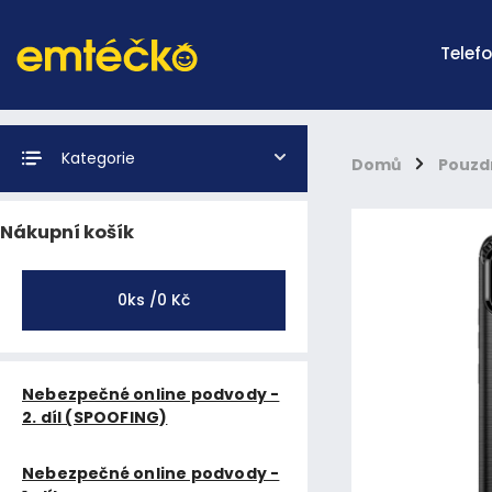
Telef
Kategorie
Domů
/
Pouzd
Nákupní košík
0
ks /
0 Kč
Nebezpečné online podvody -
2. díl (SPOOFING)
Nebezpečné online podvody -