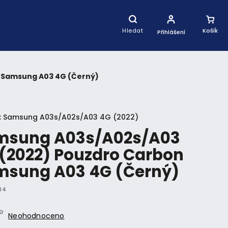
Nákupní
Košík
Hledat
Přihlášení
 Samsung A03 4G (Černý)
:
Samsung A03s/A02s/A03 4G (2022)
msung A03s/A02s/A03
(2022) Pouzdro Carbon
msung A03 4G (Černý)
34
Neohodnoceno