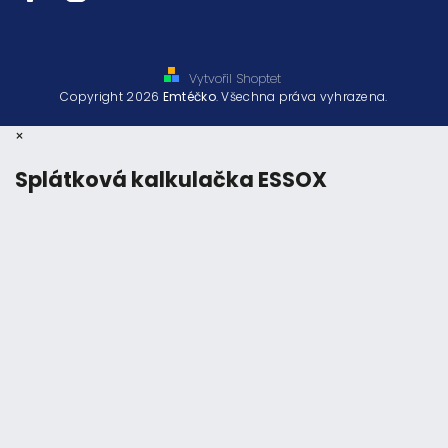
Vytvořil Shoptet
Copyright 2026
Emtéčko
. Všechna práva vyhrazena.
×
Splátková kalkulačka ESSOX