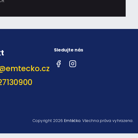
ČR
Sledujte nás
t
Facebook
Instagram
@
emtecko.cz
27130900
Copyright 2026
Emtéčko
. Všechna práva vyhrazena.