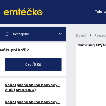
Telef
Kategorie
Domů
/
Pouzd
Samsung A12/A3
Nákupní košík
0
ks /
0 Kč
Nebezpečné online podvody -
2. díl (SPOOFING)
Nebezpečné online podvody -