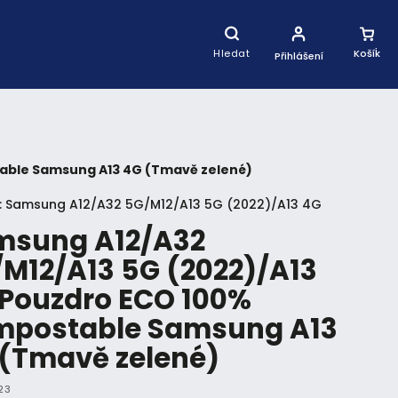
Nákupní
Košík
Hledat
Přihlášení
able Samsung A13 4G (Tmavě zelené)
:
Samsung A12/A32 5G/M12/A13 5G (2022)/A13 4G
msung A12/A32
M12/A13 5G (2022)/A13
Pouzdro ECO 100%
mpostable Samsung A13
(Tmavě zelené)
23