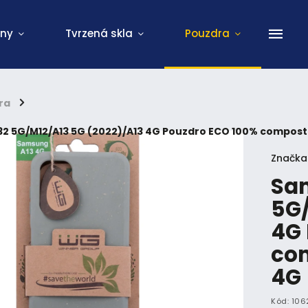
ony
Tvrzená skla
Pouzdra
ra
/
2 5G/M12/A13 5G (2022)/A13 4G Pouzdro ECO 100% compost
Značka
Sa
5G/
4G 
co
4G 
Kód:
106