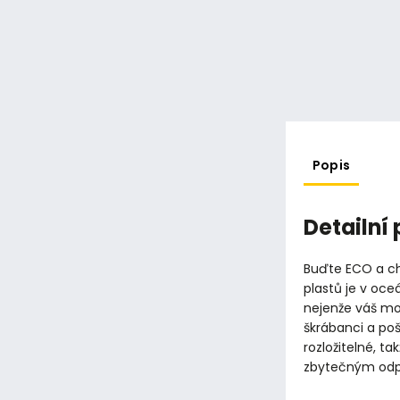
Popis
Detailní
Buďte ECO a ch
plastů je v oc
nejenže váš mo
škrábanci a po
rozložitelné, t
zbytečným od