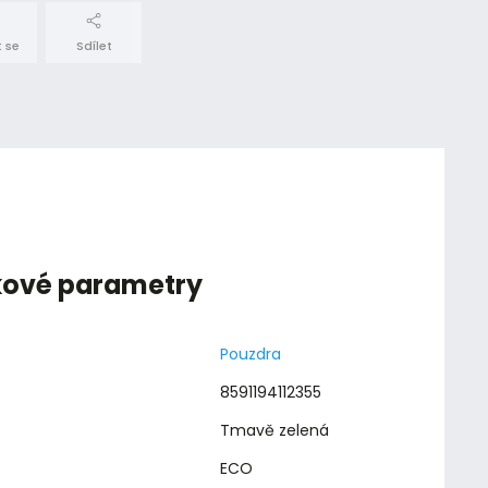
 se
Sdílet
kové parametry
Pouzdra
8591194112355
Tmavě zelená
ECO