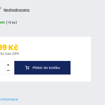
Neohodnoceno
em
(>5 ks)
99 Kč
 Kč bez DPH
Přidat do košíku
í informace