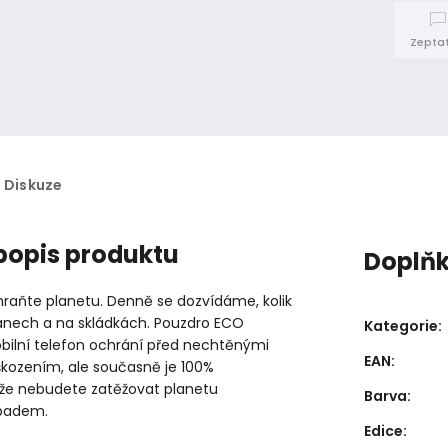
Zeptat
Diskuze
 popis produktu
Doplň
raňte planetu. Denně se dozvídáme, kolik
eánech a na skládkách. Pouzdro ECO
Kategorie
:
bilní telefon ochrání před nechtěnými
EAN
:
škozením, ale současně je 100%
akže nebudete zatěžovat planetu
Barva
:
padem.
Edice
: