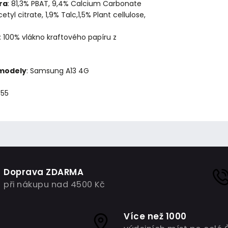
ra
: 81,3% PBAT, 9,4% Calcium Carbonate
cetyl citrate, 1,9% Talc,1,5% Plant cellulose,
: 100% vlákno kraftového papíru z
 modely
: Samsung A13 4G
355
Doprava ZDARMA
při nákupu nad 4500 Kč
Více než 1000