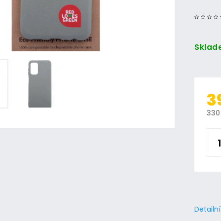
Sklad
3
330
Detailn