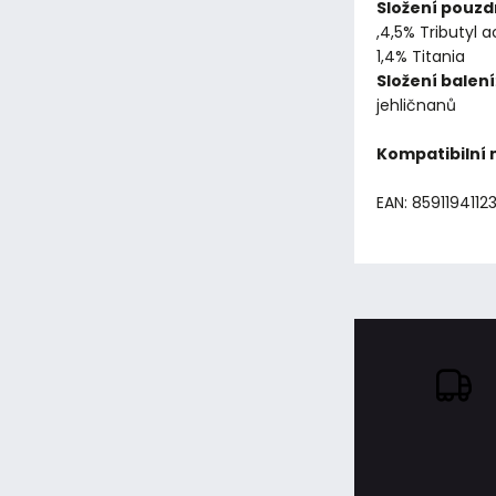
Složení pouzd
,4,5% Tributyl a
1,4% Titania
Složení balení
jehličnanů
Kompatibilní
EAN: 8591194112