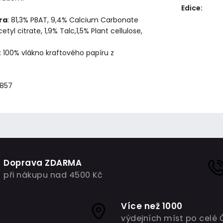
Edice
:
ra
: 81,3% PBAT, 9,4% Calcium Carbonate
cetyl citrate, 1,9% Talc,1,5% Plant cellulose,
: 100% vlákno kraftového papíru z
0857
Doprava ZDARMA
při nákupu nad 4500 Kč
Více než 1000
výdejních míst po celé 