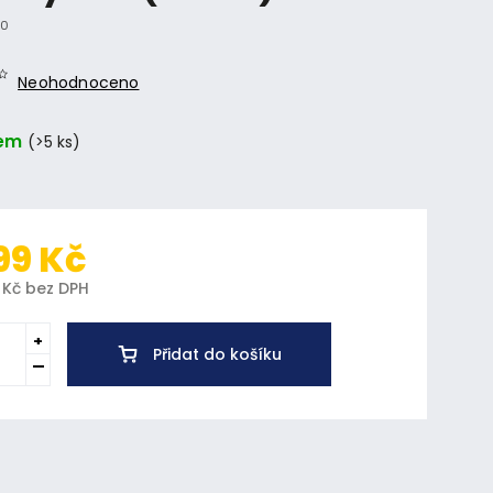
60
Neohodnoceno
em
(>5 ks)
99 Kč
 Kč bez DPH
Přidat do košíku