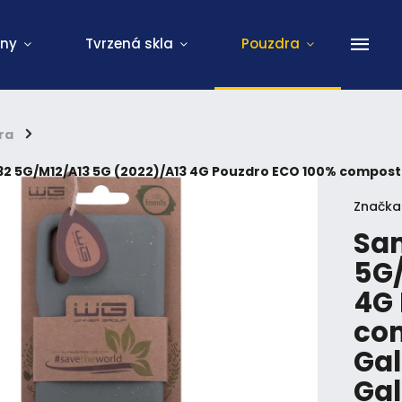
ony
Tvrzená skla
Pouzdra
ra
/
2 5G/M12/A13 5G (2022)/A13 4G Pouzdro ECO 100% compost
Značka
Sa
5G/
4G 
co
Gal
Gal