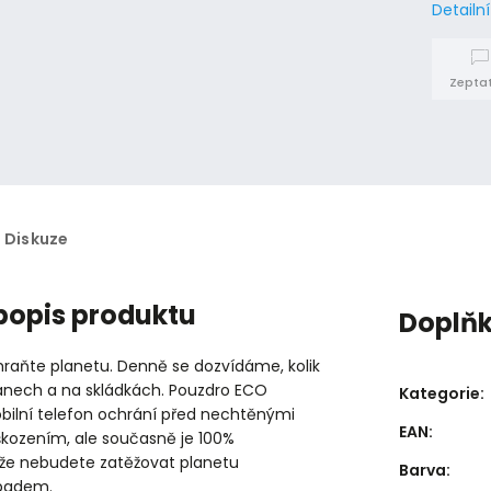
Detailn
Zeptat
Diskuze
 popis produktu
Doplň
raňte planetu. Denně se dozvídáme, kolik
eánech a na skládkách. Pouzdro ECO
Kategorie
:
bilní telefon ochrání před nechtěnými
EAN
:
škozením, ale současně je 100%
akže nebudete zatěžovat planetu
Barva
:
padem.