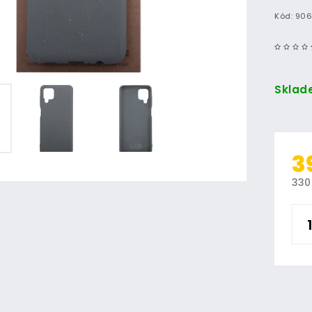
Kód:
90
Sklad
3
330