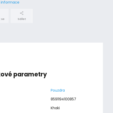
í informace
 se
Sdílet
kové parametry
Pouzdra
8591194100857
Khaki