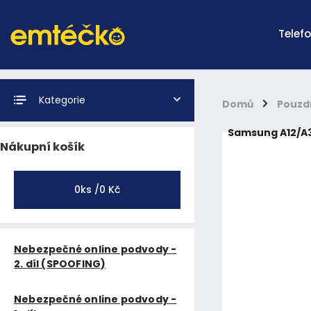
Telef
Kategorie
Domů
/
Pouzd
Samsung A12/A3
Nákupní košík
0
ks /
0 Kč
Nebezpečné online podvody -
2. díl (SPOOFING)
Nebezpečné online podvody -