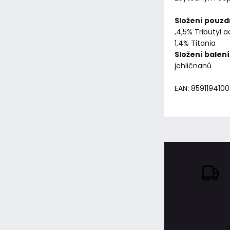
Složení pouzd
,4,5% Tributyl a
1,4% Titania
Složení balení
jehličnanů
EAN: 859119410