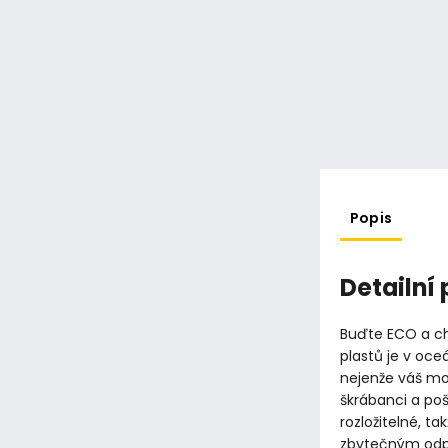
Popis
Detailní
Buďte ECO a ch
plastů je v oc
nejenže váš mo
škrábanci a po
rozložitelné, t
zbytečným od