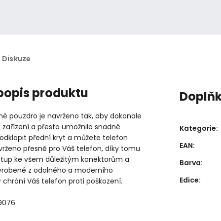
Diskuze
 popis produktu
Doplň
né pouzdro je navrženo tak, aby dokonale
 zařízení a přesto umožnilo snadné
Kategorie
:
 odklopit přední kryt a můžete telefon
EAN
:
vrženo přesně pro Váš telefon, díky tomu
stup ke všem důležitým konektorům a
Barva
:
vyrobené z odolného a moderního
Edice
:
ý chrání Váš telefon proti poškození.
99076