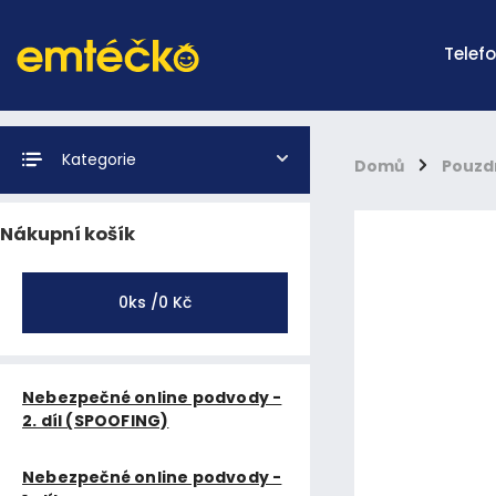
Telef
Kategorie
Domů
/
Pouzd
Nákupní košík
0
ks /
0 Kč
Nebezpečné online podvody -
2. díl (SPOOFING)
Nebezpečné online podvody -