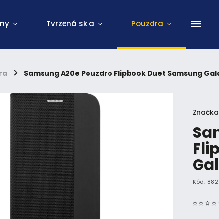
ony
Tvrzená skla
Pouzdra
ra
/
Samsung A20e Pouzdro Flipbook Duet Samsung Gal
Značka
Sa
Fli
Gal
Kód:
882