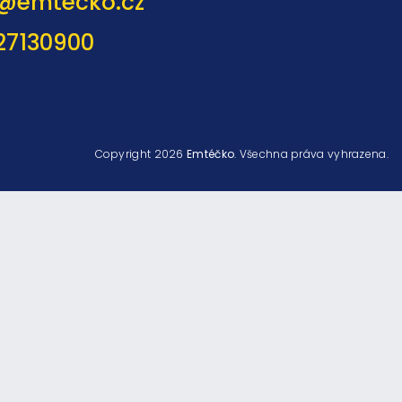
@
emtecko.cz
27130900
Copyright 2026
Emtéčko
. Všechna práva vyhrazena.