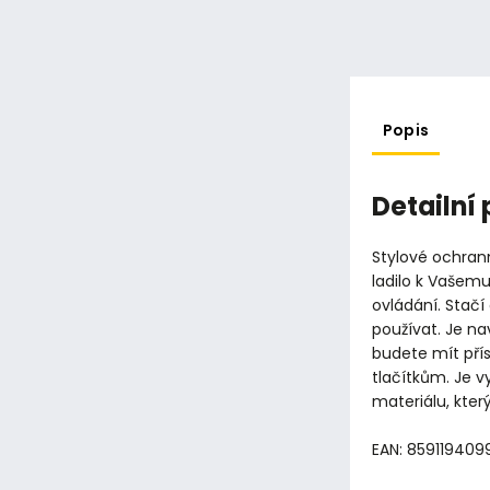
Popis
Detailní
Stylové ochran
ladilo k Vašemu
ovládání. Stačí
používat. Je na
budete mít pří
tlačítkům. Je 
materiálu, kter
EAN: 85911940