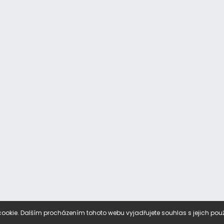
ookie. Dalším procházením tohoto webu vyjadřujete souhlas s jejich pou