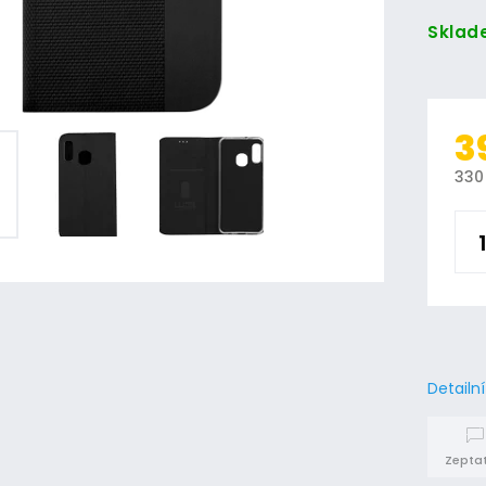
Sklad
3
330
Detailn
Zeptat