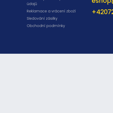
eshop
údajů
+4207
Reklamace a vrácení zboží
Sledování zásilky
Obchodní podmínky