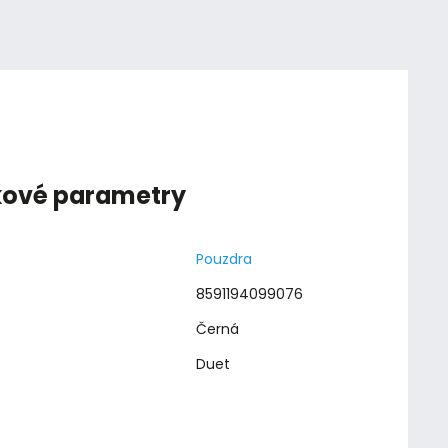
kové parametry
Pouzdra
8591194099076
Černá
Duet