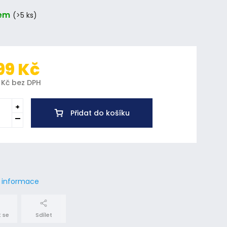
em
(>5 ks)
99 Kč
 Kč bez DPH
Přidat do košíku
í informace
 se
Sdílet