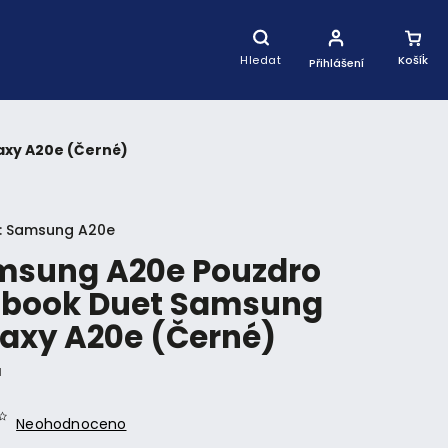
Nákupní
Košík
Hledat
Přihlášení
axy A20e (Černé)
:
Samsung A20e
msung A20e Pouzdro
pbook Duet Samsung
axy A20e (Černé)
1
Neohodnoceno