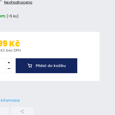
Neohodnoceno
em
(>5 ks)
99 Kč
 Kč bez DPH
Přidat do košíku
í informace