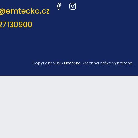
Facebook
Instagram
@
emtecko.cz
27130900
Copyright 2026
Emtéčko
. Všechna práva vyhrazena.