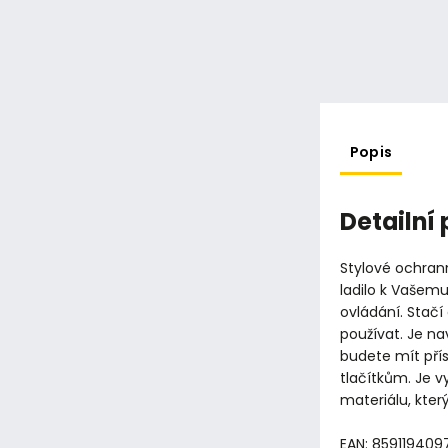
Popis
Detailní
Stylové ochran
ladilo k Vašemu
ovládání. Stačí
používat. Je na
budete mít pří
tlačítkům. Je 
materiálu, kter
EAN: 859119409