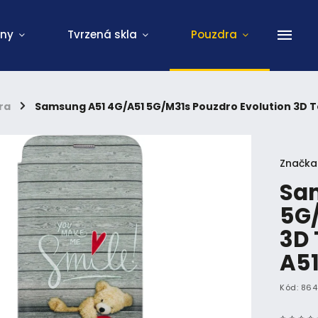
ony
Tvrzená skla
Pouzdra
ra
/
Samsung A51 4G/A51 5G/M31s Pouzdro Evolution 3D 
Značka
Sa
5G/
3D
A5
Kód:
864