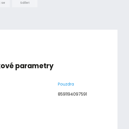
 se
Sdílet
kové parametry
Pouzdra
8591194097591