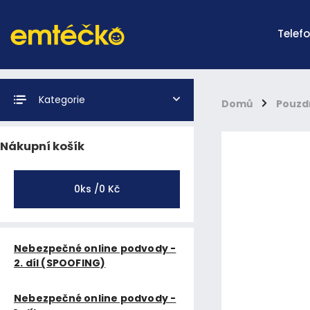
Telef
Kategorie
Domů
/
Pouzd
Nákupní košík
0
ks /
0 Kč
Nebezpečné online podvody -
2. díl (SPOOFING)
Nebezpečné online podvody -