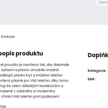
Zeptat
Diskuze
 popis produktu
Doplň
né pouzdro je navrženo tak, aby dokonale
 zařízení a přesto umožnilo snadné
Kategorie
:
 odklopit přední kryt a můžete telefon
EAN
:
vrženo přesně pro Váš telefon, díky tomu
stup ke všem důležitým konektorům a
vyrobené z odolného a moderního
ý chrání Váš telefon proti poškození.
7591