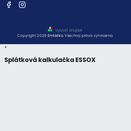
Facebook
Instagram
Vytvořil Shoptet
Copyright 2026
Emtéčko
. Všechna práva vyhrazena.
×
Splátková kalkulačka ESSOX