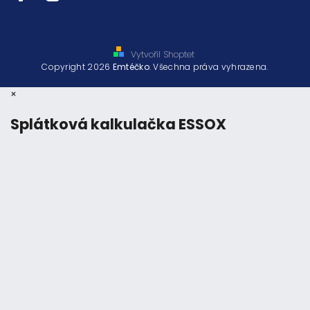
Vytvořil Shoptet
Copyright 2026
Emtéčko
. Všechna práva vyhrazena.
×
Splátková kalkulačka ESSOX