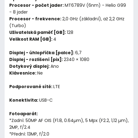
Procesor - počet jader:
MT6789V (6nm) - Helio G99
- 8 jader
Procesor - frekvence:
2,0 GHz (základní), až 2,2 GHz
(Turbo)
Uživatelská paměť [GB]:
128
Velikost RAM [GB]:
4
Displej - úhlopříčka [palce]:
6,7
Displej - rozlišení [pix]:
2340 × 1080
Dotykový displej:
Ano
Klávesnice:
Ne
Podporované sítě:
LTE
Konektivita:
USB-C
Fotoaparát:
*Zadní: 50MP AF OIS (F1.8, 0.64µm), 5 Mpx (F2.2, 1,12 µm),
2MP, f/2.4
*Přední: 13MP, f/2.0