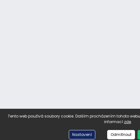
Tento web používá soubory cookie. Dalším procházením tohoto webu v
informací
zde
.
Nastavení
Odmítnout