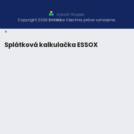
Vytvořil Shoptet
Copyright 2026
Emtéčko
. Všechna práva vyhrazena.
×
Splátková kalkulačka ESSOX