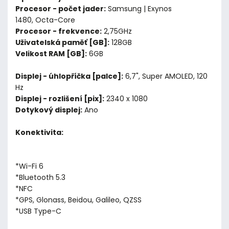
Procesor - počet jader:
Samsung | Exynos
1480, Octa-Core
Procesor - frekvence:
2,75GHz
Uživatelská paměť [GB]:
128GB
Velikost RAM [GB]:
6GB
Displej - úhlopříčka [palce]:
6,7", Super AMOLED, 120
Hz
Displej - rozlišení [pix]:
2340 x 1080
Dotykový displej:
Ano
Konektivita:
*Wi-Fi 6
*Bluetooth 5.3
*NFC
*GPS, Glonass, Beidou, Galileo, QZSS
*USB Type-C