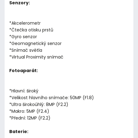
Senzory:
*Akcelerometr
*Čtečka otisku prstů
*Gyro senzor
*Geomagnetický senzor
*Snímač světla
*Virtual Proximity snímač
Fotoaparát:
*Hlavní: široký
*Velikost hlavního snímače: 50MP (F1.8)
*Ultra širokoúhlý: 8MP (F2.2)
*Makro: 5MP (F2.4)
*Přední: 12MP (F2.2)
Baterie: