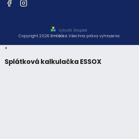
Facebook
Instagram
Vytvořil Shoptet
Copyright 2026
Emtéčko
. Všechna práva vyhrazena.
×
Splátková kalkulačka ESSOX