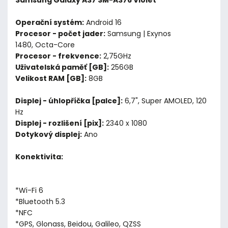
Operační systém:
Android 16
Procesor - počet jader:
Samsung | Exynos
1480, Octa-Core
Procesor - frekvence:
2,75GHz
Uživatelská paměť [GB]:
256GB
Velikost RAM [GB]:
8GB
Displej - úhlopříčka [palce]:
6,7", Super AMOLED, 120
Hz
Displej - rozlišení [pix]:
2340 x 1080
Dotykový displej:
Ano
Konektivita:
*Wi-Fi 6
*Bluetooth 5.3
*NFC
*GPS, Glonass, Beidou, Galileo, QZSS