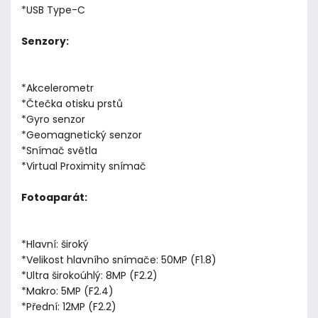
*USB Type-C
Senzory:
*Akcelerometr
*Čtečka otisku prstů
*Gyro senzor
*Geomagnetický senzor
*Snímač světla
*Virtual Proximity snímač
Fotoaparát:
*Hlavní: široký
*Velikost hlavního snímače: 50MP (F1.8)
*Ultra širokoúhlý: 8MP (F2.2)
*Makro: 5MP (F2.4)
*Přední: 12MP (F2.2)