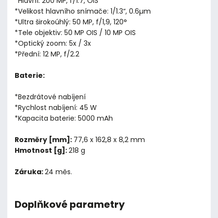
*Hlavní: 200 MP, f/1.7, OIS
*Velikost hlavního snímače: 1/1.3“, 0.6µm
*Ultra širokoúhlý: 50 MP, f/1,9, 120°
*Tele objektiv: 50 MP OIS / 10 MP OIS
*Optický zoom: 5x / 3x
*Přední: 12 MP, f/2.2
Baterie:
*Bezdrátové nabíjení
*Rychlost nabíjení: 45 W
*Kapacita baterie: 5000 mAh
Rozměry [mm]:
77,6 x 162,8 x 8,2 mm
Hmotnost [g]:
218 g
Záruka:
24 měs.
Doplňkové parametry