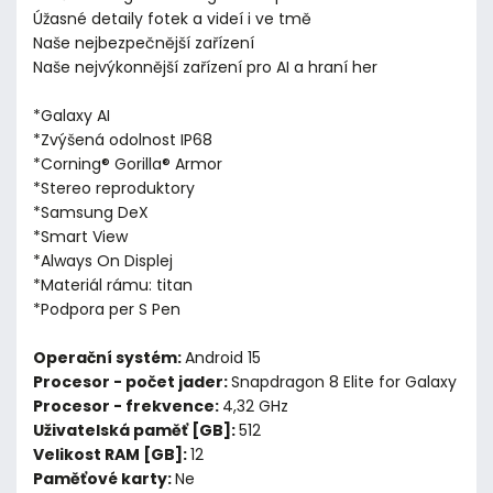
Úžasné detaily fotek a videí i ve tmě
Naše nejbezpečnější zařízení
Naše nejvýkonnější zařízení pro AI a hraní her
*Galaxy AI
*Zvýšená odolnost IP68
*Corning® Gorilla® Armor
*Stereo reproduktory
*Samsung DeX
*Smart View
*Always On Displej
*Materiál rámu: titan
*Podpora per S Pen
Operační systém:
Android 15
Procesor - počet jader:
Snapdragon 8 Elite for Galaxy
Procesor - frekvence:
4,32 GHz
Uživatelská paměť [GB]:
512
Velikost RAM [GB]:
12
Paměťové karty:
Ne