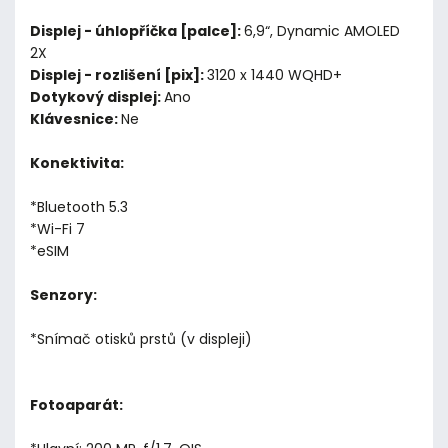
Displej - úhlopříčka [palce]:
6,9“, Dynamic AMOLED
2X
Displej - rozlišení [pix]:
3120 x 1440 WQHD+
Dotykový displej:
Ano
Klávesnice:
Ne
Konektivita:
*Bluetooth 5.3
*Wi-Fi 7
*eSIM
Senzory:
*Snímač otisků prstů (v displeji)
Fotoaparát: