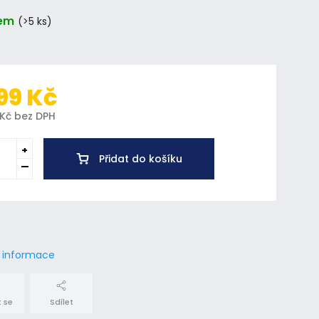
em
(>5 ks)
99 Kč
 Kč bez DPH
Přidat do košíku
í informace
 se
Sdílet