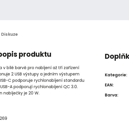
Diskuze
 popis produktu
Doplň
 v bílé barvě pro nabíjení až tří zařízení
onuje 2 USB výstupy a jedním výstupem
Kategorie
:
USB-C podporuje rychlonabíjení standardu
EAN
:
 USB-A podporují rychlonabíjení QC 3.0.
n nabíječky je 20 W.
Barva
:
7269