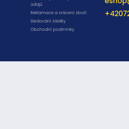
eshop
údajů
+4207
Reklamace a vrácení zboží
Sledování zásilky
Obchodní podmínky