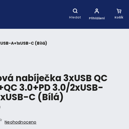
Nákupní
Košík
Hledat
Přihlášení
xUSB-A+1xUSB-C (Bílá)
ová nabíječka 3xUSB QC
+QC 3.0+PD 3.0/2xUSB-
xUSB-C (Bílá)
1
Neohodnoceno