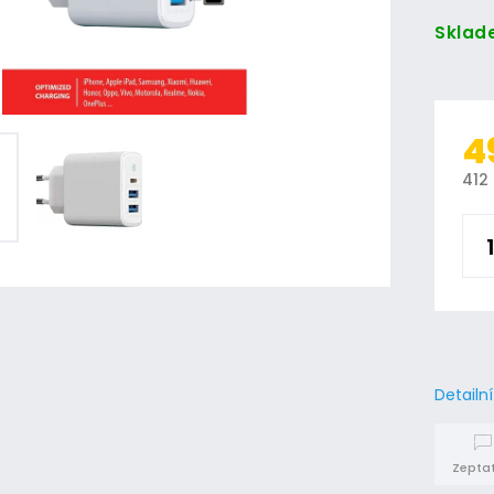
Sklad
4
412
Detailn
Zeptat