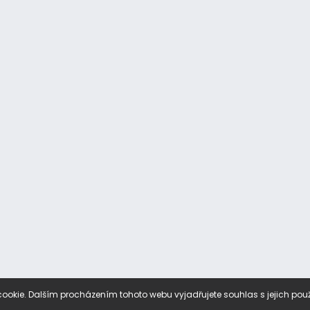
ookie. Dalším procházením tohoto webu vyjadřujete souhlas s jejich pou