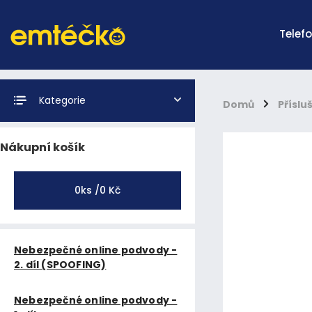
Telef
Kategorie
Domů
/
Příslu
Nákupní košík
0
ks /
0 Kč
Nebezpečné online podvody -
2. díl (SPOOFING)
Nebezpečné online podvody -