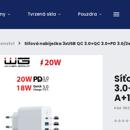
ony
Tvrzená skla
Pouzdra
šenství
/
Síťová nabíječka 3xUSB QC 3.0+QC 3.0+PD 3.0/2
Síť
3.0
A+1
Kód:
992