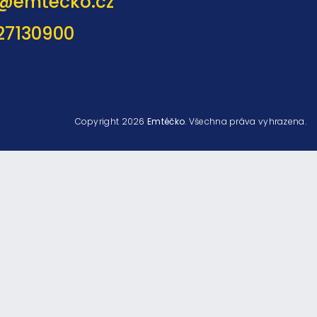
@
emtecko.cz
27130900
Copyright 2026
Emtéčko
. Všechna práva vyhrazena.