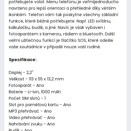
potřebujete volat. Menu telefonu je veľmijednoducho
navrženo pro lepší orientaci a přehledné díky větším
ikonkám. Telefon vám tak poskytne všechny základní
funkce, které běžně potřebujete. Např. LED svítilnu,
kalkulačku, budík, a jiné. Navíc je však vybaven i
fotoaparátem s kamerou, rádiem a bluetooth. Další
velmi užitečnou funkcí je tlačítko SOS, které odešle
vaše souřadnice v případě nouze vaší rodině.
Specifikace:
Displej - 2,2"
Velikost - 113 x 55 x 13,2 mm
Fotoaparát - Ano
Baterie - Li-Ion, 1000 mAh
Počet SIM slotů - 1
Slot pro paměťovú kartu - Ano
MP3 přehrávač - Ano
Video přehrávač - Ano
Nahrávání zvuku - Ano
Budík - Ano