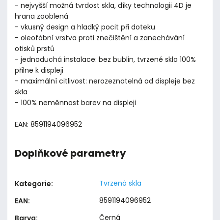
- nejvyšší možná tvrdost skla, díky technologii 4D je
hrana zaoblená
- vkusný design a hladký pocit při doteku
- oleofóbní vrstva proti znečištění a zanechávání
otisků prstů
- jednoduchá instalace: bez bublin, tvrzené sklo 100%
přilne k displeji
- maximální citlivost: nerozeznatelná od displeje bez
skla
- 100% neměnnost barev na displeji
EAN: 8591194096952
Doplňkové parametry
Tvrzená skla
Kategorie
:
8591194096952
EAN
:
Černá
Barva
: