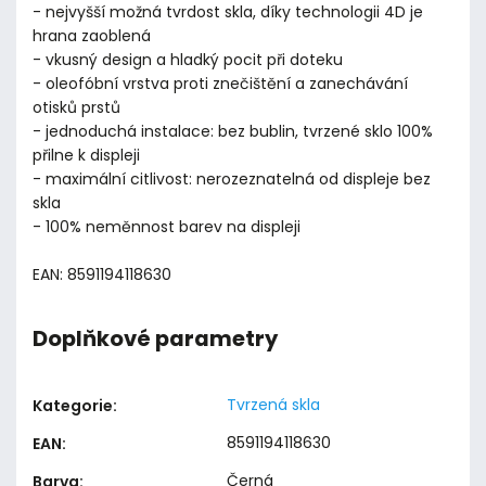
- nejvyšší možná tvrdost skla, díky technologii 4D je
hrana zaoblená
- vkusný design a hladký pocit při doteku
- oleofóbní vrstva proti znečištění a zanechávání
otisků prstů
- jednoduchá instalace: bez bublin, tvrzené sklo 100%
přilne k displeji
- maximální citlivost: nerozeznatelná od displeje bez
skla
- 100% neměnnost barev na displeji
EAN: 8591194118630
Doplňkové parametry
Tvrzená skla
Kategorie
:
8591194118630
EAN
:
Černá
Barva
: