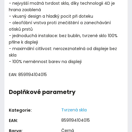
- nejvyšší možná tvrdost skla, díky technologii 4D je
hrana zaoblená
- vkusný design a hladký pocit při doteku
- oleofóbní vrstva proti znečištění a zanechávání
otisků prstů
- jednoduchá instalace: bez bublin, tvrzené sklo 100%
přilne k displeji
- maximální citlivost: nerozeznatelná od displeje bez
skla
- 100% neměnnost barev na displeji
EAN: 8591194104015
Doplňkové parametry
Tvrzená skla
Kategorie
:
8591194104015
EAN
:
Černá
Barva
: