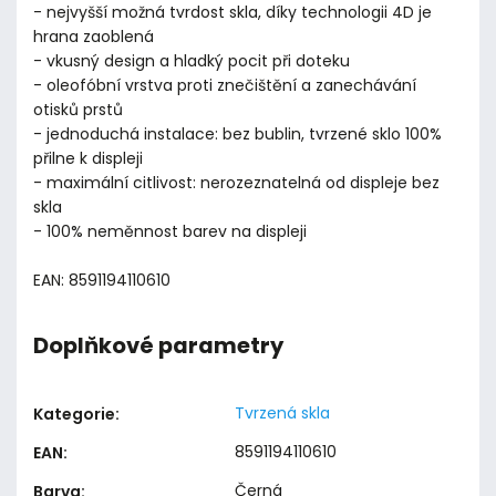
- nejvyšší možná tvrdost skla, díky technologii 4D je
hrana zaoblená
- vkusný design a hladký pocit při doteku
- oleofóbní vrstva proti znečištění a zanechávání
otisků prstů
- jednoduchá instalace: bez bublin, tvrzené sklo 100%
přilne k displeji
- maximální citlivost: nerozeznatelná od displeje bez
skla
- 100% neměnnost barev na displeji
EAN: 8591194110610
Doplňkové parametry
Tvrzená skla
Kategorie
:
8591194110610
EAN
:
Černá
Barva
: