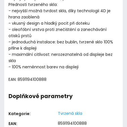
Přednosti tvrzeného skla:
- nejvyšší možná tvrdost skla, díky technologii 4D je
hrana zaoblená
- vkusný design a hladký pocit při doteku
- oleofóbní vrstva proti znečištění a zanechávání
otisků prstů
- jednoduchá instalace: bez bublin, tvrzené sklo 100%
přilne k displeji
- maximální citlivost: nerozeznatelná od displeje bez
skla
- 100% neměnnost barev na displeji
EAN: 8591194100888
Doplňkové parametry
Tvrzená skla
Kategorie
:
8591194100888
EAN
: