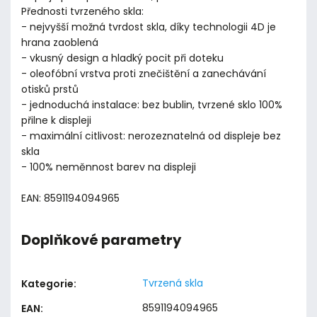
Přednosti tvrzeného skla:
- nejvyšší možná tvrdost skla, díky technologii 4D je
hrana zaoblená
- vkusný design a hladký pocit při doteku
- oleofóbní vrstva proti znečištění a zanechávání
otisků prstů
- jednoduchá instalace: bez bublin, tvrzené sklo 100%
přilne k displeji
- maximální citlivost: nerozeznatelná od displeje bez
skla
- 100% neměnnost barev na displeji
EAN: 8591194094965
Doplňkové parametry
Tvrzená skla
Kategorie
:
8591194094965
EAN
: