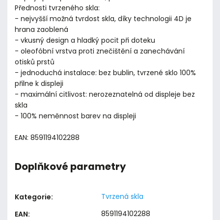
Přednosti tvrzeného skla:
- nejvyšší možná tvrdost skla, díky technologii 4D je
hrana zaoblená
- vkusný design a hladký pocit při doteku
- oleofóbní vrstva proti znečištění a zanechávání
otisků prstů
- jednoduchá instalace: bez bublin, tvrzené sklo 100%
přilne k displeji
- maximální citlivost: nerozeznatelná od displeje bez
skla
- 100% neměnnost barev na displeji
EAN: 8591194102288
Doplňkové parametry
Tvrzená skla
Kategorie
:
8591194102288
EAN
: