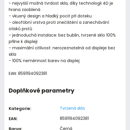
- nejvyšší možná tvrdost skla, díky technologii 4D je
hrana zaoblená
- vkusný design a hladký pocit při doteku
- oleofóbní vrstva proti znečištění a zanechávání
otisků prstů
- jednoduchá instalace: bez bublin, tvrzené sklo 100%
přilne k displeji
- maximální citlivost: nerozeznatelná od displeje bez
skla
- 100% neměnnost barev na displej
EAN: 8591194092381
Doplňkové parametry
Tvrzená skla
Kategorie
:
8591194092381
EAN
:
Černá
Barva
: