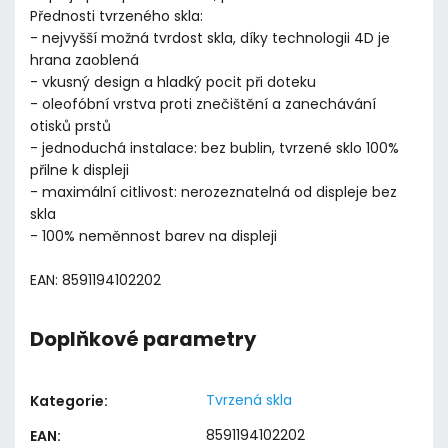
Přednosti tvrzeného skla:
- nejvyšší možná tvrdost skla, díky technologii 4D je
hrana zaoblená
- vkusný design a hladký pocit při doteku
- oleofóbní vrstva proti znečištění a zanechávání
otisků prstů
- jednoduchá instalace: bez bublin, tvrzené sklo 100%
přilne k displeji
- maximální citlivost: nerozeznatelná od displeje bez
skla
- 100% neměnnost barev na displeji
EAN: 8591194102202
Doplňkové parametry
Tvrzená skla
Kategorie
:
8591194102202
EAN
: