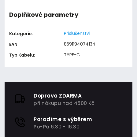
Doplňkové parametry
Příslušenství
Kategorie
:
8591194074134
EAN
:
TYPE-C
Typ Kabelu
:
Doprava ZDARMA
při nákupu nad 4500 Kč
Poradíme s výběrem
Po-Pá 6:30 - 16:30