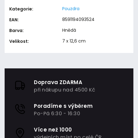
Pouzdra
Kategorie
:
8591194093524
EAN
:
Hnědá
Barva
:
7 x 12,6 cm
Velikost
:
Doprava ZDARMA
při nákupu nad 4500 Kč
Poradíme s výběrem
Po-Pá 6:30 - 16:30
Více než 1000
výdejních míst po celé ČR