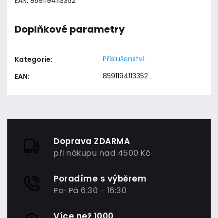
EAN: 8591194113352
Doplňkové parametry
Příslušenství
Kategorie
:
8591194113352
EAN
:
Doprava ZDARMA
při nákupu nad 4500 Kč
Poradíme s výběrem
Po-Pá 6:30 - 16:30
Více než 1000