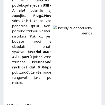
K jeho fungování
potřebujete jeden
USB-
A slot
. Jakmile jej
zapojíte,
Plug&Play
vám zajistí, že se vše
pohodlně spustí. Není
potřeba žádnou složitou
instalaci. Pak už jen
budete moci s
absolutní chutí
využívat
čtveřici USB-
A 3.0 portů
, jak se vám
zamane.
Přenosová
rychlost dat 5 Gbps
pak zaručí, že vše bude
fungovat jako po
másle.