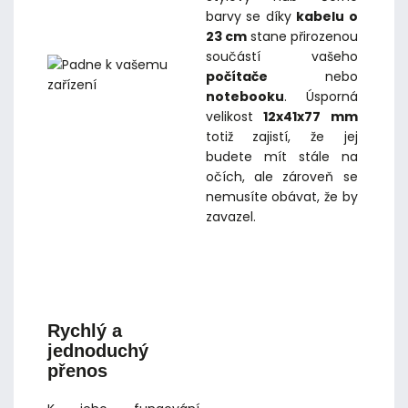
barvy se díky
kabelu o
23 cm
stane přirozenou
součástí vašeho
počítače
nebo
notebooku
. Úsporná
velikost
12x41x77 mm
totiž zajistí, že jej
budete mít stále na
očích, ale zároveň se
nemusíte obávat, že by
zavazel.
Rychlý a
jednoduchý
přenos