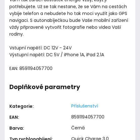
potřebujete. Už se tak nestane, že se Vám na cestách
vybije telefon a nebudete ho tak moci využít jako GPS
navigaci. S autonabíječkou bude Vaše mobilní zařízení
vždy připravené vytvořit fotografie nebo videa Vaší
rodiny.
Vstupní napětí: DC 12V - 24V
Výstupní napětí: DC 5V / iPhone 1A, iPad 2.1A
EAN: 8591194057700
Doplňkové parametry
Příslušenství
Kategorie
:
8591194057700
EAN
:
Černá
Barva
:
Quick Charge 3.0
Typ rychlonabíjení
: