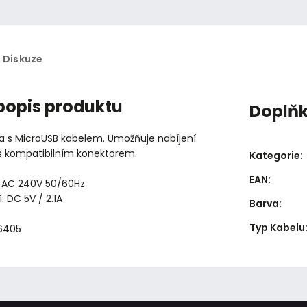
Diskuze
 popis produktu
Doplň
ka s MicroUSB kabelem. Umožňuje nabíjení
 s kompatibilním konektorem.
Kategorie
:
EAN
:
: AC 240V 50/60Hz
: DC 5V / 2.1A
Barva
:
Typ Kabelu
66405