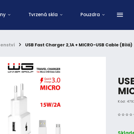
ony
Tvrzená skla
Pouzdra
šenství
/
USB Fast Charger 2,1A + MICRO-USB Cable (Bílá)
USB
MIC
Kód:
479
Sklad