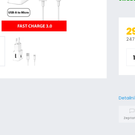
2
247
Detailn
Zeptat