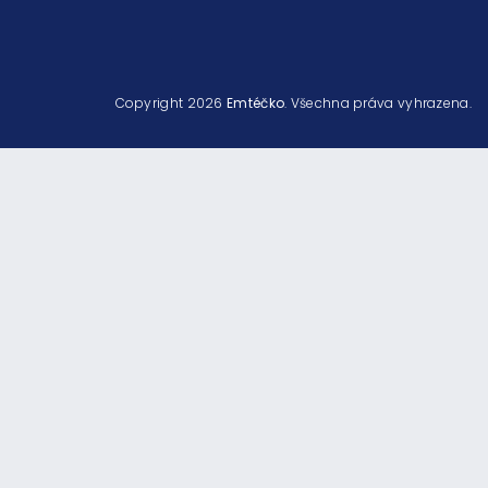
Copyright 2026
Emtéčko
. Všechna práva vyhrazena.