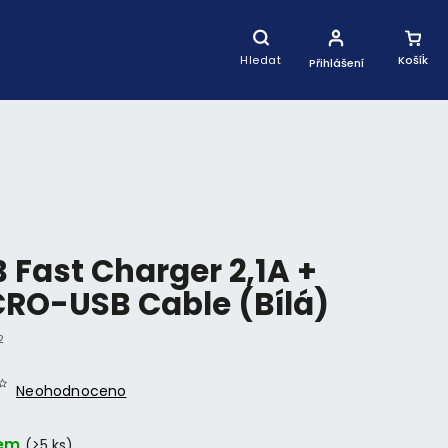
Nákupní
Košík
Hledat
Přihlášení
 Fast Charger 2,1A +
RO-USB Cable (Bílá)
2
Neohodnoceno
em
(>5 ks)