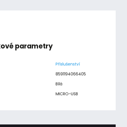
kové parametry
Příslušenství
8591194066405
Bílá
MICRO-USB
: