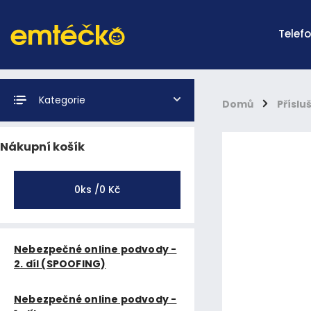
Telef
Kategorie
Domů
/
Příslu
Nákupní košík
0
ks /
0 Kč
Nebezpečné online podvody -
2. díl (SPOOFING)
Nebezpečné online podvody -