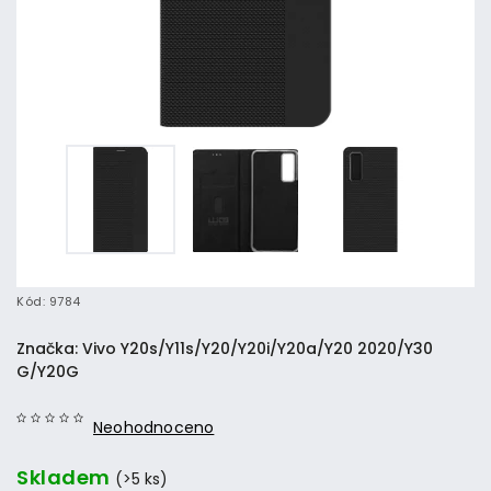
Kód:
9784
Značka:
Vivo Y20s/Y11s/Y20/Y20i/Y20a/Y20 2020/Y30
G/Y20G
Neohodnoceno
Skladem
(>5 ks)