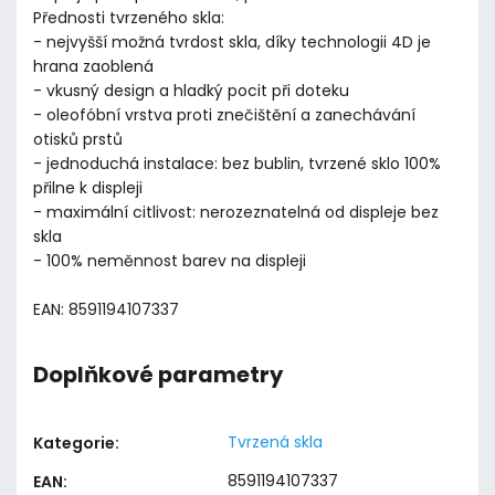
Přednosti tvrzeného skla:
- nejvyšší možná tvrdost skla, díky technologii 4D je
hrana zaoblená
- vkusný design a hladký pocit při doteku
- oleofóbní vrstva proti znečištění a zanechávání
otisků prstů
- jednoduchá instalace: bez bublin, tvrzené sklo 100%
přilne k displeji
- maximální citlivost: nerozeznatelná od displeje bez
skla
- 100% neměnnost barev na displeji
EAN: 8591194107337
Doplňkové parametry
Tvrzená skla
Kategorie
:
8591194107337
EAN
: