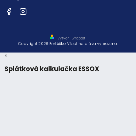
Facebook
Instagram
Vytvořil Shoptet
Copyright 2026
Emtéčko
. Všechna práva vyhrazena.
×
Splátková kalkulačka ESSOX