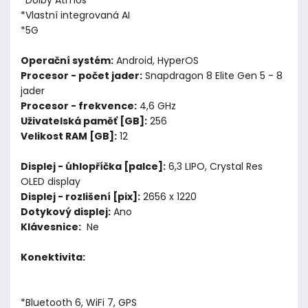
*Dolby Atmos
*Vlastní integrovaná AI
*5G
Operační systém:
Android, HyperOS
Procesor - počet jader:
Snapdragon 8 Elite Gen 5 - 8
jader
Procesor - frekvence:
4,6 GHz
Uživatelská paměť [GB]:
256
Velikost RAM [GB]:
12
Displej - úhlopříčka [palce]:
6,3 LIPO, Crystal Res
OLED display
Displej - rozlišení [pix]:
2656 x 1220
Dotykový displej:
Ano
Klávesnice:
Ne
Konektivita:
*Bluetooth 6, WiFi 7, GPS