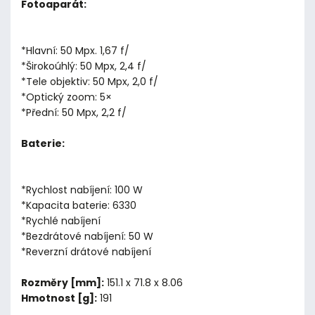
Fotoaparát:
*Hlavní: 50 Mpx. 1,67 f/
*Širokoúhlý: 50 Mpx, 2,4 f/
*Tele objektiv: 50 Mpx, 2,0 f/
*Optický zoom: 5×
*Přední: 50 Mpx, 2,2 f/
Baterie:
*Rychlost nabíjení: 100 W
*Kapacita baterie: 6330
*Rychlé nabíjení
*Bezdrátové nabíjení: 50 W
*Reverzní drátové nabíjení
Rozměry [mm]:
151.1 x 71.8 x 8.06
Hmotnost [g]:
191