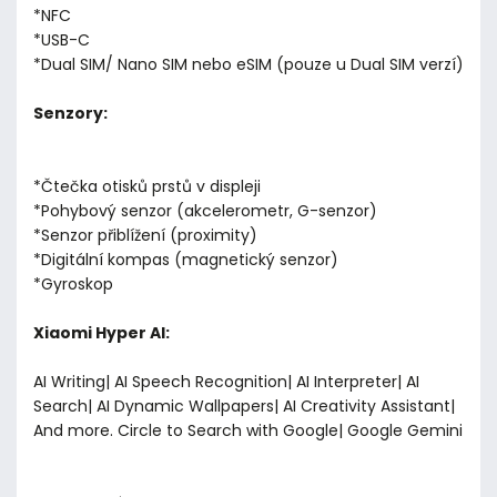
*NFC
*USB-C
*Dual SIM/ Nano SIM nebo eSIM (pouze u Dual SIM verzí)
Senzory:
*Čtečka otisků prstů v displeji
*Pohybový senzor (akcelerometr, G-senzor)
*Senzor přiblížení (proximity)
*Digitální kompas (magnetický senzor)
*Gyroskop
Xiaomi Hyper AI:
AI Writing| AI Speech Recognition| AI Interpreter| AI
Search| AI Dynamic Wallpapers| AI Creativity Assistant|
And more. Circle to Search with Google| Google Gemini