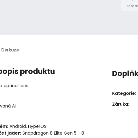
Zeptat
Diskuze
 popis produktu
Doplň
 optical lens
Kategorie
:
Záruka
:
ovaná AI
tém:
Android, HyperOS
et jader:
Snapdragon 8 Elite Gen 5 - 8