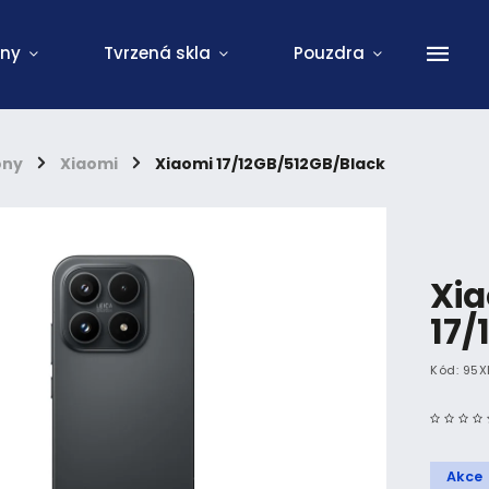
ony
Tvrzená skla
Pouzdra
ony
/
Xiaomi
/
Xiaomi 17/12GB/512GB/Black
Xi
17/
Kód:
95X
Akce