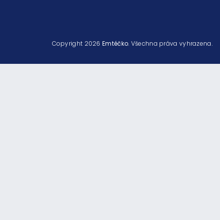
Copyright 2026
Emtéčko
. Všechna práva vyhrazena.