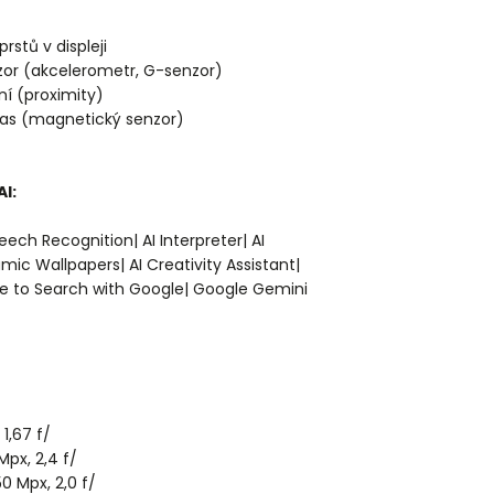
rstů v displeji
or (akcelerometr, G-senzor)
ní (proximity)
pas (magnetický senzor)
I:
peech Recognition| AI Interpreter| AI
mic Wallpapers| AI Creativity Assistant|
le to Search with Google| Google Gemini
 1,67 f/
Mpx, 2,4 f/
50 Mpx, 2,0 f/