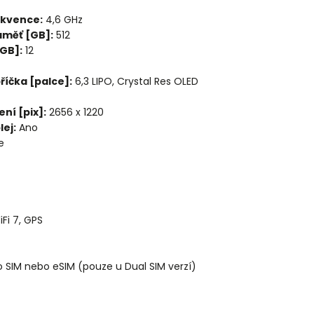
ekvence:
4,6 GHz
aměť [GB]:
512
[GB]:
12
příčka [palce]:
6,3 LIPO, Crystal Res OLED
ení [pix]:
2656 x 1220
ej:
Ano
e
iFi 7, GPS
 SIM nebo eSIM (pouze u Dual SIM verzí)