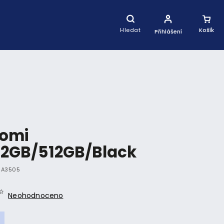
Nákupní
Košík
Hledat
Přihlášení
aomi
12GB/512GB/Black
IA3505
Neohodnoceno