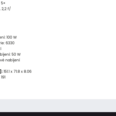
 5×
 2,2 f/
ení: 100 W
ie: 6330
í
bíjení: 50 W
vé nabíjení
]:
151.1 x 71.8 x 8.06
191