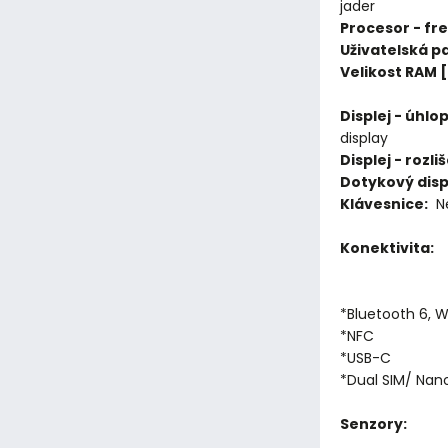
jader
Procesor - fr
Uživatelská p
Velikost RAM 
Displej - úhlo
display
Displej - rozliš
Dotykový displ
Klávesnice:
N
Konektivita:
*Bluetooth 6, W
*NFC
*USB-C
*Dual SIM/ Nano
Senzory: