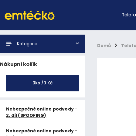
Telef
Kategorie
Domů
/
Telef
Nákupní košík
0
ks /
0 Kč
Nebezpečné online podvody -
2. díl (SPOOFING)
Nebezpečné online podvody -