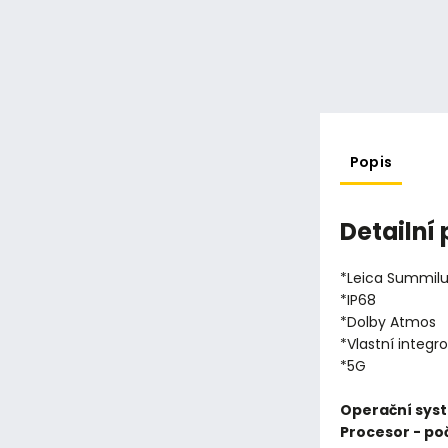
Popis
Detailní
*Leica Summilux
*IP68
*Dolby Atmos
*Vlastní integr
*5G
Operační sys
Procesor - poč