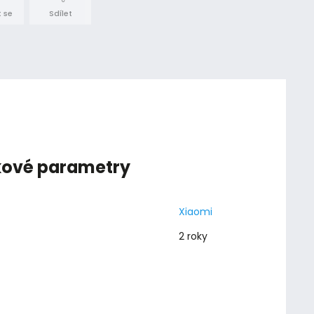
 se
Sdílet
kové parametry
Xiaomi
2 roky