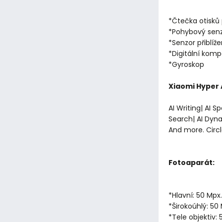
*Čtečka otisků p
*Pohybový senz
*Senzor přiblíže
*Digitální kom
*Gyroskop
Xiaomi Hyper A
AI Writing| AI S
Search| AI Dyna
And more. Circ
Fotoaparát:
*Hlavní: 50 Mpx.
*Širokoúhlý: 50 
*Tele objektiv: 