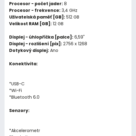
Procesor - počet jader:
8
Procesor - frekvence:
3,4 GHz
Uživatelská paměť [GB]:
512 GB
Velikost RAM [GB]:
12 GB
Displej - úhlopříčka [palce]:
6,59"
Displej - rozlišení [pix]:
2756 x 1268
Dotykový displej:
Ano
Konektivita:
*USB-C
*Wi-Fi
*Bluetooth 6.0
Senzory:
*Akcelerometr