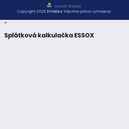
Vytvořil Shoptet
Copyright 2026
Emtéčko
. Všechna práva vyhrazena.
×
Splátková kalkulačka ESSOX