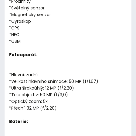
*Proximity
*Světelný senzor
*Magnetický senzor
*Gyroskop
*GPS
*NFC
*GSM
Fotoaparát:
*Hlavní: zadní
*Velikost hlavního snímače: 50 MP (f/1,67)
*Ultra širokoúhlý: 12 MP (f/2,20)
*Tele objektiv: 50 MP (f/3,0)
*Optický zoom: 5x
*Přední: 32 MP (f/2,20)
Baterie: