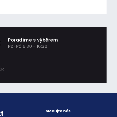
Poradíme s výběrem
Po-Pá 6:30 - 16:30
ČR
Sledujte nás
t