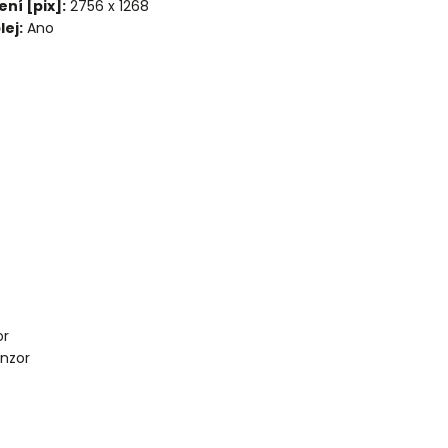
ení [pix]:
2756 x 1268
ej:
Ano
or
nzor