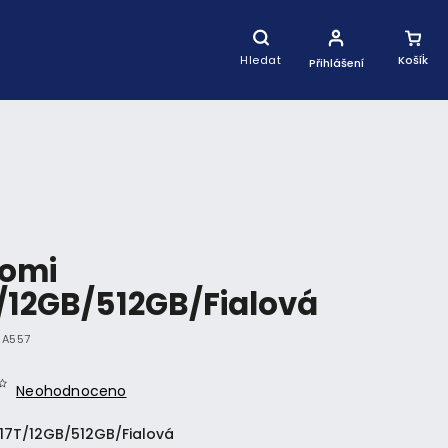
Nákupní
Košík
Hledat
Přihlášení
aomi
/12GB/512GB/Fialová
IA557
Neohodnoceno
 17T/12GB/512GB/Fialová