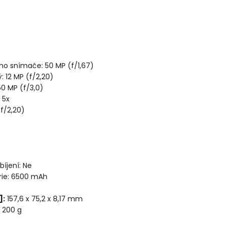
ího snímače: 50 MP (f/1,67)
ý: 12 MP (f/2,20)
50 MP (f/3,0)
 5x
(f/2,20)
bíjení: Ne
rie: 6500 mAh
]:
157,6 x 75,2 x 8,17 mm
200 g