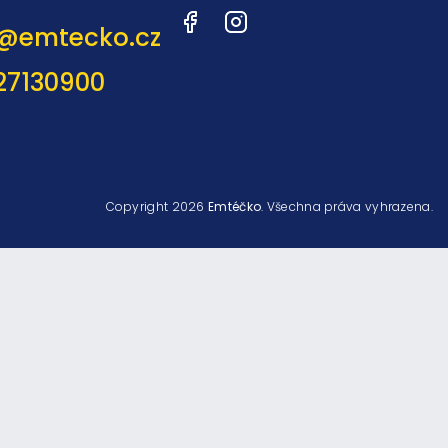
Facebook
Instagram
@
emtecko.cz
27130900
Copyright 2026
Emtéčko
. Všechna práva vyhrazena.