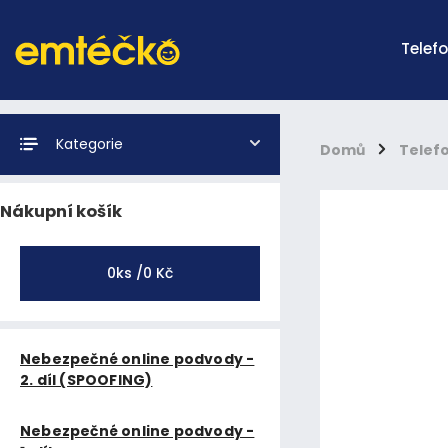
Telef
Kategorie
Domů
/
Telef
Nákupní košík
0
ks /
0 Kč
Nebezpečné online podvody -
2. díl (SPOOFING)
Nebezpečné online podvody -