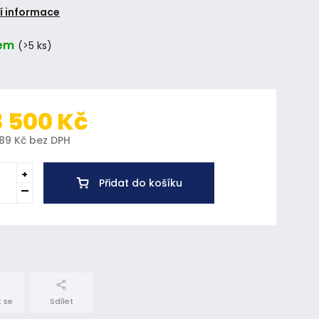
í informace
em
(>5 ks)
8 500 Kč
289 Kč bez DPH
Přidat do košíku
 se
Sdílet