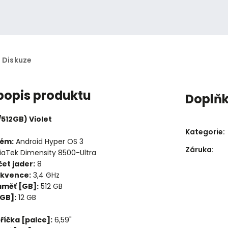
Diskuze
 popis produktu
Doplň
/512GB) Violet
Kategorie
:
tém:
Android Hyper OS 3
Záruka
:
aTek Dimensity 8500-Ultra
et jader:
8
ekvence:
3,4 GHz
aměť [GB]:
512 GB
[GB]:
12 GB
příčka [palce]:
6,59"