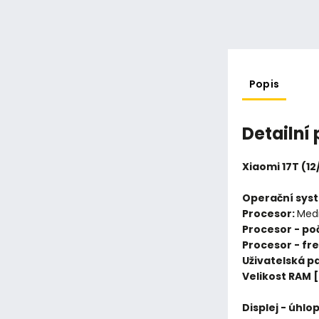
Popis
Detailní
Xiaomi 17T (12
Operační sys
Procesor:
Medi
Procesor - poč
Procesor - fr
Uživatelská p
Velikost RAM 
Displej - úhlo