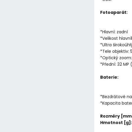
Fotoaparát:
*Hlavní: zadní
*Velikost hlavn
*Ultra širokoúhl
*Tele objektiv: 
*Optický zoom:
*Přední: 32 MP 
Baterie:
*Bezdrátové na
*Kapacita bate
Rozměry [mm
Hmotnost [g]: