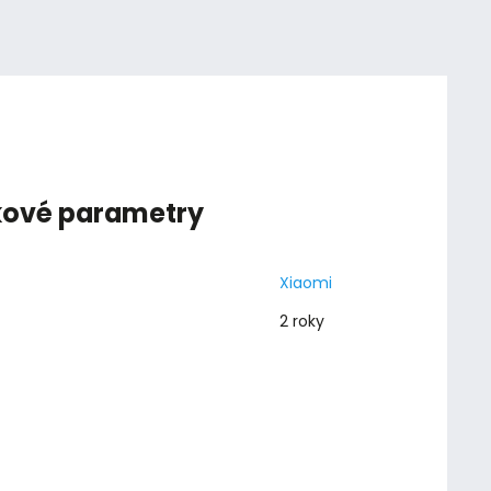
kové parametry
Xiaomi
2 roky