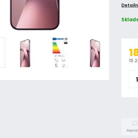
Detailn
Sklad
1
15 
Zeptat