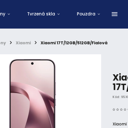
ony
Tvrzená skla
Pouzdra
ony
/
Xiaomi
/
Xiaomi 17T/12GB/512GB/Fialová
Xi
17T
Kód:
95X
Xiaomi