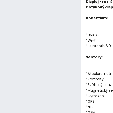
Displej - rozliš
Dotykový displ
Konektivita:
*USB-C
*Wi-Fi
*Bluetooth 6.0
Senzory:
*Akcelerometr
*Proximity
*Světelný senz
*Magnetický se
*Gyroskop
*GPS
*NFC
*GSM