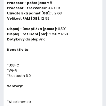
Procesor - počet jader:
8
Procesor - frekvence:
3,4 GHz
Uživatelská paměť [GB]:
512 GB
Velikost RAM [GB]:
12 GB
Displej - úhlopříčka [palce]:
6,59"
Displej - rozlišení [pix]:
2756 x 1268
Dotykový displej:
Ano
Konektivita:
*USB-C
*Wi-Fi
*Bluetooth 6.0
Senzory:
*Akcelerometr