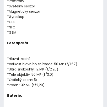
*Proximity
*Světelný senzor
*Magnetický senzor
*Gyroskop
*GPS
*NFC
*GSM
Fotoaparát:
*Hlavní: zadní
*Velikost hlavního snímače: 50 MP (f/1,67)
*Ultra širokoúhlý: 12 MP (f/2,20)
*Tele objektiv: 50 MP (f/3,0)
*Optický zoom: 5x
*Přední: 32 MP (f/2,20)
Baterie: