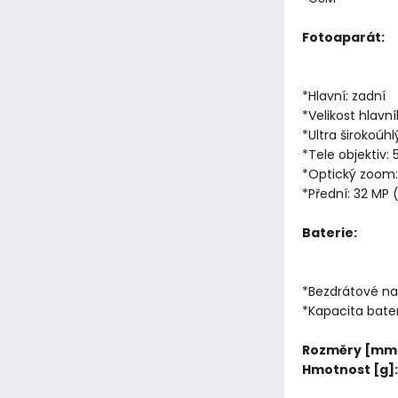
Fotoaparát:
*Hlavní: zadní
*Velikost hlavn
*Ultra širokoúhl
*Tele objektiv: 
*Optický zoom:
*Přední: 32 MP 
Baterie:
*Bezdrátové na
*Kapacita bate
Rozměry [mm
Hmotnost [g]: