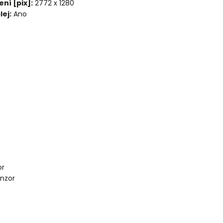
ení [pix]:
2772 x 1280
ej:
Ano
or
nzor