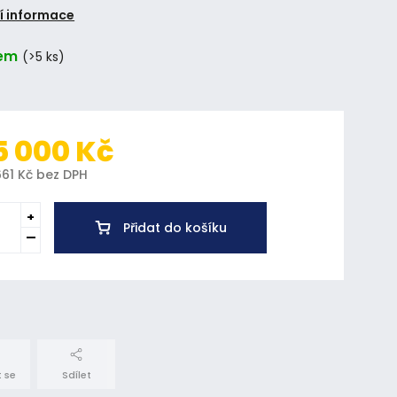
í informace
em
(>5 ks)
5 000 Kč
661 Kč bez DPH
Přidat do košíku
 se
Sdílet