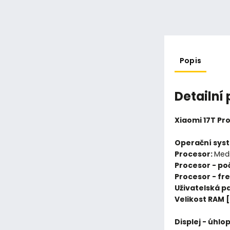
Popis
Detailní
Xiaomi 17T Pr
Operační sys
Procesor:
Med
Procesor - poč
Procesor - fr
Uživatelská p
Velikost RAM 
Displej - úhlo