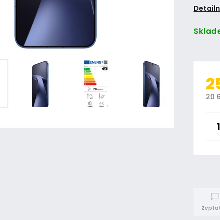
Detailn
Sklad
2
20 
Zeptat