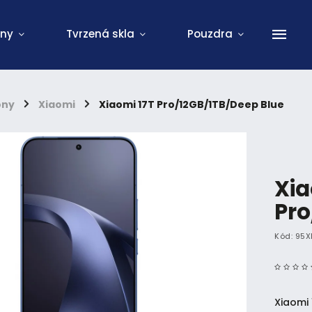
ony
Tvrzená skla
Pouzdra
ony
/
Xiaomi
/
Xiaomi 17T Pro/12GB/1TB/Deep Blue
Xia
Pro
Kód:
95X
Xiaomi