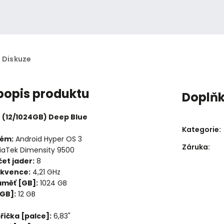
Diskuze
 popis produktu
Doplň
o (12/1024GB) Deep Blue
Kategorie
:
tém:
Android Hyper OS 3
Záruka
:
iaTek Dimensity 9500
et jader:
8
ekvence:
4,21 GHz
aměť [GB]:
1024 GB
[GB]:
12 GB
příčka [palce]:
6,83"