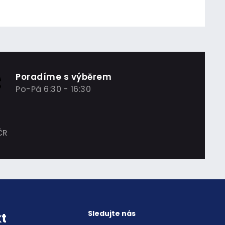
Poradíme s výběrem
Po-Pá 6:30 - 16:30
ČR
Sledujte nás
t