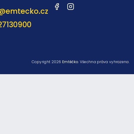
Facebook
Instagram
@
emtecko.cz
27130900
Copyright 2026
Emtéčko
. Všechna práva vyhrazena.