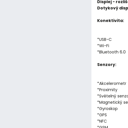
Displej - rozliš
Dotykový displ
Konektivita:
*USB-C
*Wi-Fi
*Bluetooth 6.0
Senzory:
*Akcelerometr
*Proximity
*Světelný senz
*Magnetický se
*Gyroskop
*GPS
*NFC
*GSM