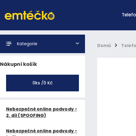
Telef
Kategorie
Domů
/
Telef
Nákupní košík
0
ks /
0 Kč
Nebezpečné online podvody -
2. díl (SPOOFING)
Nebezpečné online podvody -