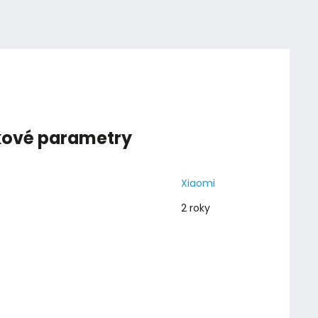
kové parametry
Xiaomi
2 roky